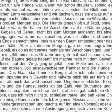
 Morgen großes Feld fertig für die Kornaussaat. Da es eine 
beit für alle Hände war, waren wir schon draußen, sobald es
er als wir auf waren, hörten wir als erstes die Bluthunde 
ichen Lärm veranstalten und wir dachten, dass sie etwas auf 
sgemacht hätten, aber vermuteten, dass es nur ein Waschbär 
in großen Mengen gab. Die Hunde gingen oft auf Jagd, ohne
dabei wäre. Sie hätten die Waschbären auf die Bäume gejag
 Gebell und Geheul nicht bis zum Morgen aufgehört, bis eine
gegangen wäre, um nachzusehen, was sie hätten, und somi
in Ende gemacht hätte, indem er den Baum umgesägt oder das
sen hätte. Aber an diesem Morgen gab es eine ungewöhn
bell, als ob es dort etwas mehr als nur Waschbären gab, und 
u mir: „Bill, nimm das Gewehr und geh mal nachschauen, wa
uf die Bäume gejagt haben!“ Ich machte mich mit dem Geweh
esser auf den Weg, ging ungefähr eine Meile und sah in 
nen großen, voll ausgewachsenen Panther und die Hunde 
m. Das Haar stand mir zu Berge, aber ich nahm meine
n, spannte mein Gewehr und näherte mich bis auf fünfzig 
m, als mich das wild aussehende Ungeheuer erblickte. Er s
m und die Hunde, sechs an der Zahl, vier Bluthunde und
öter, schnappten ihn. Ich rannte hin, aber es gab solch ein Ge
lle, dass ich mich nicht zu schießen traute, und sah keine C
ne einige Hunde zu treffen. Ich zog mein Messer, als ich ihn vo
iedergestreckt sah und machte auf ihn einen Vorstoß; aber e
d machte nochmals eine Anstrengung, riss sich von dem Köter