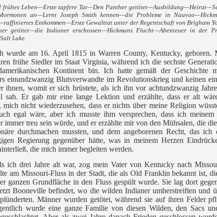
d frühes Leben—Erste tapfere Tat—Den Panther getötet—Ausbildung—Heirat—Sc
 Mormonen an—Lernt Joseph Smith kennen—die Probleme in Nauvoo—Hick
raffiniertes Entkommen—Erste Gewalttat unter der Regentschaft von Brigham 
her getötet—die Indianer erschossen—Hickmans Flucht—Abenteuer in der P
Salt Lake.
ch wurde am 16. April 1815 in Warren County, Kentucky, geboren. 
ren frühe Siedler im Staat Virginia, während ich die sechste Generati
amerikanischen Kontinent bin. Ich hatte gemäß der Geschichte m
rs einundzwanzig Blutsverwandte im Revolutionskrieg und keinen ei
r ihnen, womit er sich brüstete, als ich ihn vor achtundzwanzig Jahr
al sah. Er gab mir eine lange Lektion und erzählte, dass er alt wä
, mich nicht wiederzusehen, dass er nichts über meine Religion wüss
uch egal wäre, aber ich musste ihm versprechen, dass ich meinem
 immer treu sein würde, und er erzählte mir von den Mühsalen, die die
onäre durchmachen mussten, und dem angeborenen Recht, das ich d
igen Regierung gegenüber hätte, was in meinem Herzen Eindrück
interließ, die mich immer begleiten werden.
ls ich drei Jahre alt war, zog mein Vater von Kentucky nach Misso
lte am Missouri-Fluss in der Stadt, die als Old Franklin bekannt ist, die
der ganzen Grundfläche in den Fluss gespült wurde. Sie lag dort gege
etzt Booneville befindet, wo die wilden Indianer umherstreiften und ü
plünderten. Männer wurden getötet, während sie auf ihren Felder pf
gentlich wurde eine ganze Familie von diesen Wilden, den Sacs un
bgeschlachtet. Aber als zwei Jahre danach Frieden geschlossen wurd