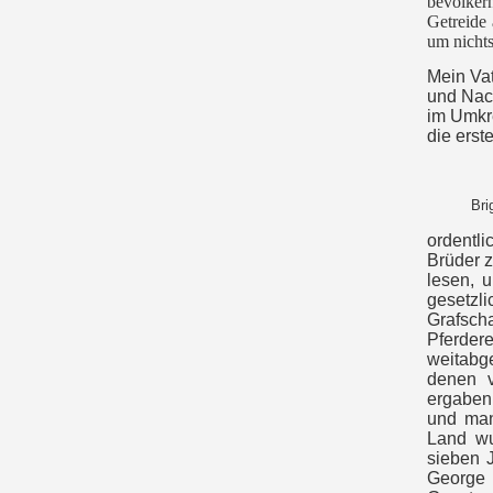
bevölker
Getreide
um nicht
Mein Vat
und Nach
im Umkre
die erst
Bri
ordentl
Brüder z
lesen, 
gesetzl
Grafsch
Pferde
weitabg
denen v
ergaben,
und man
Land wu
sieben 
George 