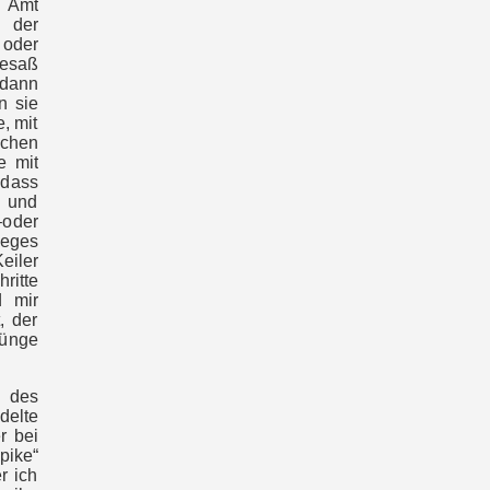
s Amt
n der
 oder
besaß
 dann
n sie
, mit
schen
e mit
 dass
t und
–oder
Weges
eiler
hritte
d mir
, der
rünge
r des
delte
r bei
pike“
r ich