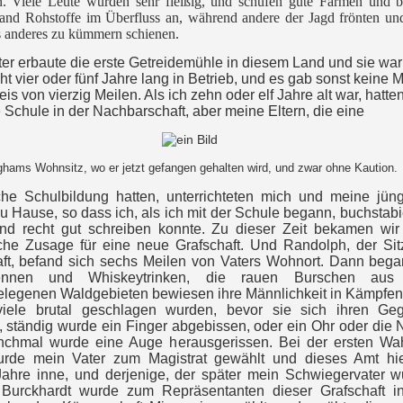
n. Viele Leute wurden sehr fleißig, und schufen gute Farmen und b
 and Rohstoffe im Überfluss an, während andere der Jagd frönten un
s anderes zu kümmern schienen.
er erbaute die erste Getreidemühle in diesem Land und sie war
t vier oder fünf Jahre lang in Betrieb, und es gab sonst keine 
is von vierzig Meilen. Als ich zehn oder elf Jahre alt war, hatten
e Schule in der Nachbarschaft, aber meine Eltern, die eine
ghams Wohnsitz, wo er jetzt gefangen gehalten wird, und zwar ohne Kaution.
iche Schulbildung hatten, unterrichteten mich und meine jün
u Hause, so dass ich, als ich mit der Schule begann, buchstabi
und recht gut schreiben konnte. Zu dieser Zeit bekamen wir
iche Zusage für eine neue Grafschaft. Und Randolph, der Sit
aft, befand sich sechs Meilen von Vaters Wohnort. Dann beg
rennen und Whiskeytrinken, die rauen Burschen aus
elegenen Waldgebieten bewiesen ihre Männlichkeit in Kämpfen
iele brutal geschlagen wurden, bevor sie sich ihren Ge
 ständig wurde ein Finger abgebissen, oder ein Ohr oder die 
chmal wurde eine Auge herausgerissen. Bei der ersten Wa
rde mein Vater zum Magistrat gewählt und dieses Amt hie
Jahre inne, und derjenige, der später mein Schwiegervater w
Burckhardt wurde zum Repräsentanten dieser Grafschaft i