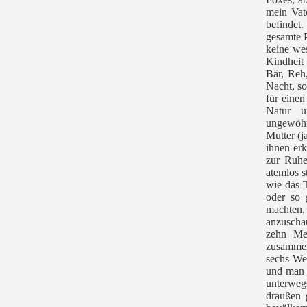
mein Vat
befindet
gesamte P
keine wes
Kindheit 
Bär, Reh
Nacht, s
für einen
Natur u
ungewöhn
Mutter (j
ihnen erk
zur Ruhe
atemlos s
wie
das 
oder so 
machten,
anzuscha
zehn Mei
zusammen
sechs We
und man 
unterweg
draußen 