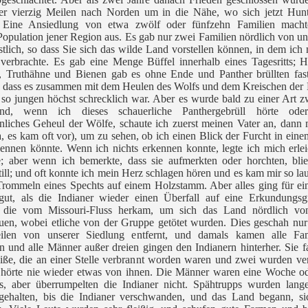
er vierzig Meilen nach Norden um in die Nähe, wo sich jetzt Hunts
. Eine Ansiedlung von etwa zwölf oder fünfzehn Familien macht
opulation jener Region aus. Es gab nur zwei Familien nördlich von u
tlich, so dass Sie sich das wilde Land vorstellen können, in dem ich
verbrachte. Es gab eine Menge Büffel innerhalb eines Tagesritts; H
, Truthähne und Bienen gab es ohne Ende und Panther brüllten fast
o dass es zusammen mit dem Heulen des Wolfs und dem Kreischen der
 so jungen höchst schrecklich war. Aber es wurde bald zu einer Art z
nd, wenn ich dieses schauerliche Panthergebrüll hörte ode
liches Geheul der Wölfe, schaute ich zuerst meinen Vater an, dann
a, es kam oft vor), um zu sehen, ob ich einen Blick der Furcht in ein
ennen könnte. Wenn ich nichts erkennen konnte, legte ich mich erlei
; aber wenn ich bemerkte, dass sie aufmerkten oder horchten, blie
till; und oft konnte ich mein Herz schlagen hören und es kam mir so lau
Trommeln eines Spechts auf einem Holzstamm. Aber alles ging für ei
gut, als die Indianer wieder einen Überfall auf eine Erkundungsg
 die vom Missouri-Fluss herkam, um sich das Land nördlich vo
uen, wobei etliche von der Gruppe getötet wurden. Dies geschah nu
len von unserer Siedlung entfernt, und damals kamen alle Fam
 und alle Männer außer dreien gingen den Indianern hinterher. Sie 
iße, die an einer Stelle verbrannt worden waren und zwei wurden ve
hörte nie wieder etwas von ihnen. Die Männer waren eine Woche od
s, aber überrumpelten die Indianer nicht. Spähtrupps wurden lange
gehalten, bis die Indianer verschwanden, und das Land begann, si