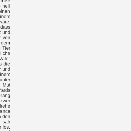
große
 hell
einen
einem
wäre,
 dass
t und
r von
t dem
 Tier
liche
Vater
s die
r und
einem
unter
n Mut
Yards
prang
 zwei
drehe
hance
n den
r sah
 los,