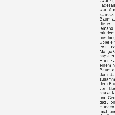
zwanzig
Tagesar
war. Ab
schreckl
Baum au
die es 
jemand 
mit dem
uns hin
Spiel e
erschos
Menge Ge
sagte z
Hunde a
einem M
Baum ei
dem Bau
zusamme
dem Bau
vom Bau
starke K
und Gero
dazu, oh
Hunden n
mich un