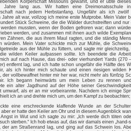
ebenden Körperschaft Missouris gewählt, und er übte diese
n Jahre lang aus. Wir hatten eine Dreimonatsschule i
schaft nach jedem Herbstanfang. Ungefähr als ich zwölf
 Jahre alt war, vollzog ich meine erste Mutprobe. Mein Vater 
hundert Stück Schweine, die die Wälder durchstreiften und nur
rt werden mussten, wenn der Boden gefroren war; dann würde
rieben werden, und zusammen mit ihnen auch wilde Exemplare
aren Zähnen, die aus ihrem Maul ragten, und die ständig Men
en würden. Mein Vater schickte mich zur Mühle, die Schwein
getreide aus der Mühle zu füttern, und sagte mir gleichzeitig,
 die wilden Keiler aufpassen sollte. Ich beendete die Arbei
mich auf nach Hause, das drei- oder vierhundert Yards (270 
r) entfernt lag, und ich hatte schon ungefähr die Hälfte des 
ir, als ich hinter mich schaute und einen riesigen wilden K
e, der vollbewaffnet hinter mir her war, nicht mehr als fünfzig Sc
mir. Ich begann heimwärts um mein Leben zu rennen un
te ein alter Jagdhund auf der Höhe seiner Geschwindigkeit
t umwarf, als er an mir vorbeirannte. Nachdem ich einige Sp
hielt ich an und drehte mich um, um den Kampf zu beobachten;
lickte eine erschreckende klaffende Wunde an der Schulte
aber er hatte den Keiler am Ohr und in diesem Augenblick wan
 Angst in Wut und ich sagte zu mir: „Ich werde dich töten ode
uch sterben.“ Ich hob etwas auf, das wir damals einen „hand-s
, der am Straßenrand lag, und ging auf das Schwein los. Abe