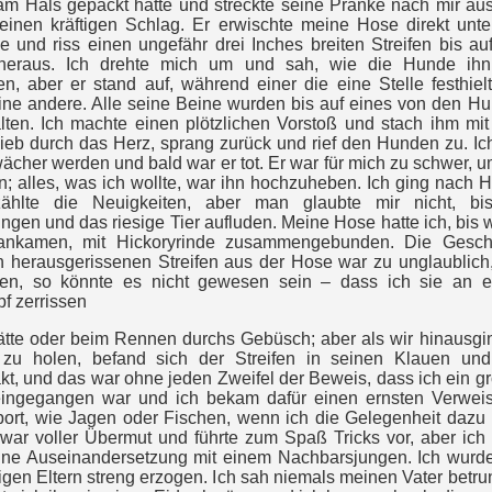
am Hals gepackt hatte und streckte seine Pranke nach mir au
einen kräftigen Schlag. Er erwischte meine Hose direkt unte
ie und riss einen ungefähr drei Inches breiten Streifen bis au
eraus. Ich drehte mich um und sah, wie die Hunde ihn
n, aber er stand auf, während einer die eine Stelle festhiel
ine andere. Alle seine Beine wurden bis auf eines von den H
lten. Ich machte einen plötzlichen Vorstoß und stach ihm mi
ieb durch das Herz, sprang zurück und rief den Hunden zu. Ic
ächer werden und bald war er tot. Er war für mich zu schwer, u
n; alles, was ich wollte, war ihn hochzuheben. Ich ging nach 
ählte die Neuigkeiten, aber man glaubte mir nicht, bi
ngen und das riesige Tier aufluden. Meine Hose hatte ich, bis w
nkamen, mit Hickoryrinde zusammengebunden. Die Gesch
n herausgerissenen Streifen aus der Hose war zu unglaublich
ten, so könnte es nicht gewesen sein – dass ich sie an 
f zerrissen
ätte oder beim Rennen durchs Gebüsch; aber als wir hinausgi
zu holen, befand sich der Streifen in seinen Klauen un
kt, und das war ohne jeden Zweifel der Beweis, dass ich ein g
eingegangen war und ich bekam dafür einen ernsten Verweis
port, wie Jagen oder Fischen, wenn ich die Gelegenheit dazu 
war voller Übermut und führte zum Spaß Tricks vor, aber ich 
eine Auseinandersetzung mit einem Nachbarsjungen. Ich wurd
igen Eltern streng erzogen. Ich sah niemals meinen Vater betru