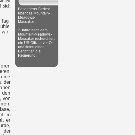
auten
d sich
Besonderer Bericht
über das Mountain-
Meadows-
 Tag
Massaker
Mühle
2 Jahre nach dem
 wir
Mountain-Meadows-
Massaker recherchiert
ein US-Offizier vor Ort
und liefert einen
Bericht an die
Regierung.
geren
eren,
 eine
z der
annen
 den
, von
gnern
Nase,
hl im
lt er
urde,
n der