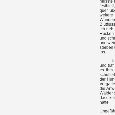
musste m
festhiel
quer üb
weitere 
Wunden 
Blutflus
ich rief
Rücken u
und schn
und weid
sterben 
los.
I
und traf
es ihm.
schulter
der Hund
Vorgarte
die Anwe
Wälder 
dass kei
hatte.
Ungefäh