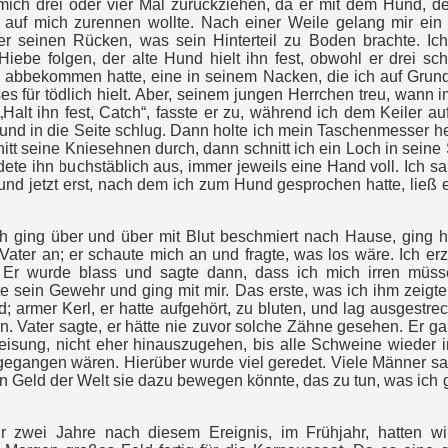
ich drei oder vier Mal zurückziehen, da er mit dem Hund, de
t, auf mich zurennen wollte. Nach einer Weile gelang mir ein
er seinen Rücken, was sein Hinterteil zu Boden brachte. Ich
Hiebe folgen, der alte Hund hielt ihn fest, obwohl er drei sc
abbekommen hatte, eine in seinem Nacken, die ich auf Grun
ses für tödlich hielt. Aber, seinem jungen Herrchen treu, wann 
: „Halt ihn fest, Catch“, fasste er zu, während ich dem Keiler au
nd in die Seite schlug. Dann holte ich mein Taschenmesser h
itt seine Kniesehnen durch, dann schnitt ich ein Loch in seine 
ete ihn buchstäblich aus, immer jeweils eine Hand voll. Ich sa
und jetzt erst, nach dem ich zum Hund gesprochen hatte, ließ e
ch ging über und über mit Blut beschmiert nach Hause, ging h
 Vater an; er schaute mich an und fragte, was los wäre. Ich erz
 Er wurde blass und sagte dann, dass ich mich irren müss
te sein Gewehr und ging mit mir. Das erste, was ich ihm zeigte
; armer Kerl, er hatte aufgehört, zu bluten, und lag ausgestrec
n. Vater sagte, er hätte nie zuvor solche Zähne gesehen. Er ga
isung, nicht eher hinauszugehen, bis alle Schweine wieder i
gegangen wären.
Hierüber wurde viel geredet.
Viele Männer sa
n Geld der Welt sie dazu bewegen könnte, das zu tun, was ich 
r zwei Jahre nach diesem Ereignis, im Frühjahr, hatten wi