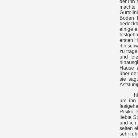
der ihn 
machte 
Gürtelin
Boden h
bedeckte
einige e
festgeha
ersten H
ihn schw
zu trage
und erz
hinausgi
Hause a
über de
sie sag
Aststump
h
um ihn 
festgeha
Risiko 
liebte S
und ich 
selten 
sehr ruh