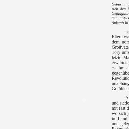
Geburt un
sich den
Gefängnis—
den Fälsc
Ankunft in 
I
Eltern wa
dem nord
Großvate
Tory unte
letzte M
erwartete
es ihm a
gegenüber
Revoluti
unabhäng
Gefühle h
A
und siede
mit fast 
wo sich j
im Land 
und gele
Foxes, a