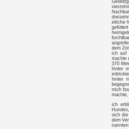
Gesetzg
vierzeh
Nachbar
dreizehn
etliche 
gefütte
heimget
furchtb
angreif
dem Zoll
ich auf
machte 
370 Mete
hinter m
erblickt
hinter 
begegne
mich fas
machte, 
ich erb
Hundes, 
sich die
dem Vers
nannten