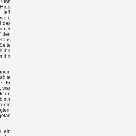
r ihn
 Hieb
 ließ
hwere
d des
immer
f den
eraus
Seite
h ihn
r ihn
inein
ählte
e. Er
, war
kt im
b mir
n die
gten,
getan
r ein