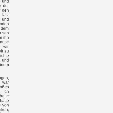
s und
r der
f den
 fast
t und
unden
t dem
h sah
m ihn
Hause
s wir
ir zu
ichte
, und
einem
ngen,
d war
roßes
. Ich
hatte
hatte
e von
nken,