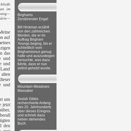
hließt
man im
Young—
Brighams
rärie—
Zerstörender Engel
Bill Hickman erzählt
von den zahlreichen
Meine
Morden, die er im
on auf
Auftrag Brigham
eines
Youngs beging, bis er
nzigen
schließlich vom
Brighamismus genug
en das
hatte und auszusteigen
re und
versuchte, was dazu
te und
führte, dass er nun
selbst gehetzt wurde.
 Land
 alten
ieser
e und
Mountain-Meadows-
Massaker
uri um
Josiah Gibbs
recherchierte Anfang
 jetzt
des 20. Jahrhunderts
nüber,
über dieses Ereignis
berall
und schrieb dazu
neben stehendes
lügten
Buch.
d den
e, zog