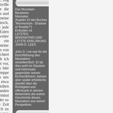
ville
e die
Das Mountain-
Meadows-
ns und
Massaker
 meine
(Kapitel 33 des Buches
irsch,
"Mormonism - Shadow
 jede
or Reality?")
Enthalten ist
 Eulen
LETZTES
weiter
BEKENNTNIS UND
r ein
LETZTE ERKLÄRUNG
JOHN D. LEES
 meine
em von
John D. Lee war für die
chtert
Durchführung des
b ich
Massakers
verantwortlich. Er tat
t vor,
dies wohl im Glauben
n Jahr
und Gehorsam
ruppe
gegenüber seinen
Kirchenführern, bekam
n uns
aber später erhebliche
r etwa
Zweifel über die
ilien
Richtigkeit und
fanden
offenbarte in seinem
Bekenntnis die wahre
rmisst
Geschichte dieses
er so
Massakers aus seiner
 Zeit
Perspektive.
ch zu