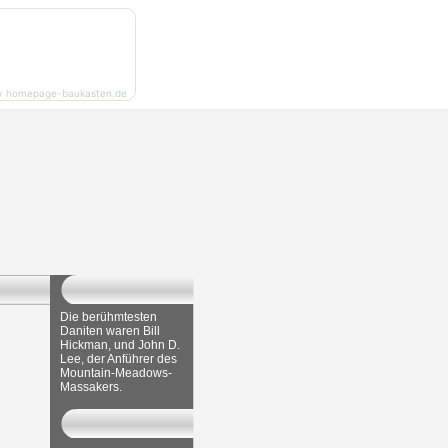
y homepage-baukasten.de
Die berühmtesten
Daniten waren Bill
Hickman, und John D.
Lee, der Anführer des
Mountain-Meadows-
Massakers.