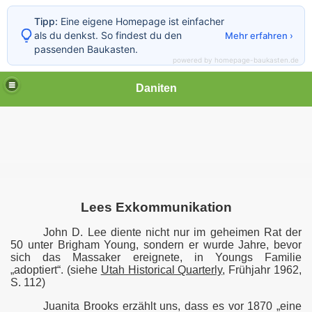
Tipp:
Eine eigene Homepage ist einfacher
als du denkst. So findest du den
Mehr erfahren ›
passenden Baukasten.
powered by homepage-baukasten.de
Daniten
GEL
 Teil 1
TZTE ERKLÄRUNG JOHN D. LEES
Lees Exkommunikation
John D. Lee diente nicht nur im geheimen Rat der
untain-Meadows-Massaker
50 unter Brigham Young, sondern er wurde Jahre, bevor
sich das Massaker ereignete, in Youngs Familie
l Hickman
„adoptiert“. (siehe
Utah Historical Quarterly
, Frühjahr 1962,
S. 112)
SSAKER
Juanita Brooks erzählt uns, dass es vor 1870 „eine