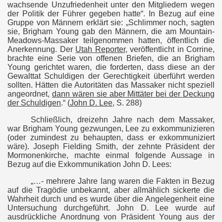
wachsende Unzufriedenheit unter den Mitgliedern wegen
der Politik der Führer gegeben hatte“. In Bezug auf eine
Gruppe von Männern erklärt sie: „Schlimmer noch, sagten
sie, Brigham Young gab den Männern, die am Mountain-
Meadows-Massaker teilgenommen hatten, öffentlich die
Anerkennung. Der
Utah Reporter
, veröffentlicht in Corrine,
brachte eine Serie von offenen Briefen, die an Brigham
Young gerichtet waren, die forderten, dass diese an der
Gewalttat Schuldigen der Gerechtigkeit überführt werden
sollten. Hätten die Autoritäten das Massaker nicht speziell
angeordnet,
dann wären sie aber Mittäter bei der Deckung
der Schuldigen
.“ (
John D. Lee
, S. 288)
er
Schließlich, dreizehn Jahre nach dem Massaker,
war Brigham Young gezwungen, Lee zu exkommunizieren
udium
(oder zumindest zu behaupten, dass er exkommuniziert
wäre). Joseph Fielding Smith, der zehnte Präsident der
Mormonenkirche, machte einmal folgende Aussage in
Bezug auf die Exkommunikation John D. Lees:
dows
„…- mehrere Jahre lang waren die Fakten in Bezug
auf die Tragödie unbekannt, aber allmählich sickerte die
Wahrheit durch und es wurde über die Angelegenheit eine
Untersuchung durchgeführt. John D. Lee wurde auf
ausdrückliche Anordnung von Präsident Young aus der
Klingensmith