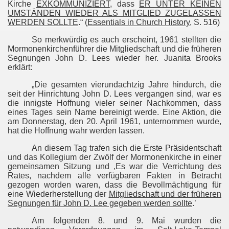
Kirche
EXKOMMUNIZIERT
, dass
ER UNTER KEINEN
UMSTÄNDEN WIEDER ALS MITGLIED ZUGELASSEN
assakers
WERDEN SOLLTE
.“ (
Essentials in Church History
, S. 516)
So merkwürdig es auch erscheint, 1961 stellten die
Mormonenkirchenführer die Mitgliedschaft und die früheren
Segnungen John D. Lees wieder her. Juanita Brooks
egriffen - 1880
erklärt:
„Die gesamten vierundachtzig Jahre hindurch, die
seit der Hinrichtung John D. Lees vergangen sind, war es
die innigste Hoffnung vieler seiner Nachkommen, dass
eines Tages sein Name bereinigt werde. Eine Aktion, die
am Donnerstag, den 20. April 1961, unternommen wurde,
hat die Hoffnung wahr werden lassen.
An diesem Tag trafen sich die Erste Präsidentschaft
und das Kollegium der Zwölf der Mormonenkirche in einer
gemeinsamen Sitzung und ‚Es war die Verrichtung des
Rates, nachdem alle verfügbaren Fakten in Betracht
gezogen worden waren, dass die Bevollmächtigung für
eine Wiederherstellung der
Mitgliedschaft und der früheren
Segnungen für John D. Lee gegeben werden sollte
.’
Am folgenden 8. und 9. Mai wurden die