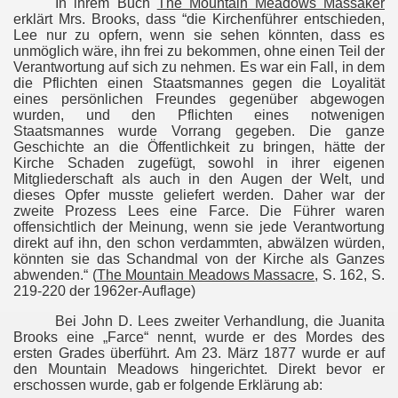
In ihrem Buch
The Mountain Meadows Massaker
erklärt Mrs. Brooks, dass “die Kirchenführer entschieden,
Lee nur zu opfern, wenn sie sehen könnten, dass es
unmöglich wäre, ihn frei zu bekommen, ohne einen Teil der
Verantwortung auf sich zu nehmen. Es war ein Fall, in dem
die Pflichten einen Staatsmannes gegen die Loyalität
eines persönlichen Freundes gegenüber abgewogen
wurden, und den Pflichten eines notwenigen
Staatsmannes wurde Vorrang gegeben. Die ganze
Geschichte an die Öffentlichkeit zu bringen, hätte der
Kirche Schaden zugefügt, sowohl in ihrer eigenen
Mitgliederschaft als auch in den Augen der Welt, und
dieses Opfer musste geliefert werden. Daher war der
zweite Prozess Lees eine Farce. Die Führer waren
offensichtlich der Meinung, wenn sie jede Verantwortung
direkt auf ihn, den schon verdammten, abwälzen würden,
könnten sie das Schandmal von der Kirche als Ganzes
abwenden.“ (
The Mountain Meadows Massacre
, S. 162, S.
219-220 der 1962er-Auflage)
Bei John D. Lees zweiter Verhandlung, die Juanita
Brooks eine „Farce“ nennt, wurde er des Mordes des
ersten Grades überführt. Am 23. März 1877 wurde er auf
den Mountain Meadows hingerichtet. Direkt bevor er
erschossen wurde, gab er folgende Erklärung ab: