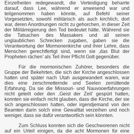
Einzelheiten redegewandt, die Verteidigung beharrte
darauf, dass Lee, während er anwesend war und
teilgenommen haben könnte, auf Befehl seiner
Vorgesetzten, sowohl militärisch als auch kirchlich, dort
war, deren Anordnungen nicht zu gehorchen, in dieser Zeit
der Militärregierung den Tod bedeutet hätte. Während sie
die Tatsachen des Massakers und all seinen
unglaublichen Schrecken zugaben, gaben sie die
Verantwortung der Mormonenkirche und ihrer Lehre, dass
Menschen gerechtfertigt sind, wenn sie ‚das Blut der
Propheten rächen’ als Teil ihrer Pflicht Gott gegenüber.
Für die mormonischen Zuhörer, besonders die
er
Gruppe der Bekehrten, die sich der Kirche angeschlossen
hatten und später nach Utah ausgewandert waren, war
udium
dies eine zerschmetternde und Seelen zerrüttende
Erfahrung. Da sie die Missouri- und Nauvooerfahrungen
nicht geteilt oder den ‚Geist der Zeit’ gespürt hatten,
konnten sie einfach nicht glauben, dass die Kirche, der sie
sich angeschlossen hatten, oder irgendjemand von den
dows
Beamten darin solch eine Gewalttat verzeihen und noch
weniger, dass sie dafür verantwortlich sein könnten.
Zum Schluss konnten sich die Geschworenen nicht
auf ein Urteil einigen, da die acht Mormonen für eine
Klingensmith