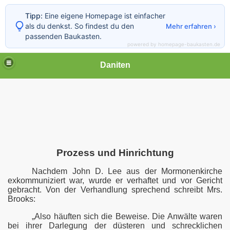
Tipp:
Eine eigene Homepage ist einfacher
als du denkst. So findest du den
Mehr erfahren ›
passenden Baukasten.
powered by homepage-baukasten.de
Daniten
GEL
 Teil 1
TZTE ERKLÄRUNG JOHN D. LEES
Prozess und Hinrichtung
Nachdem John D. Lee aus der Mormonenkirche
untain-Meadows-Massaker
exkommuniziert war, wurde er verhaftet und vor Gericht
gebracht. Von der Verhandlung sprechend schreibt Mrs.
l Hickman
Brooks:
SSAKER
„Also häuften sich die Beweise. Die Anwälte waren
bei ihrer Darlegung der düsteren und schrecklichen