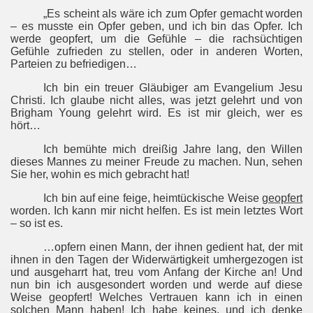
„Es scheint als wäre ich zum Opfer gemacht worden
– es musste ein Opfer geben, und ich bin das Opfer. Ich
werde geopfert, um die Gefühle – die rachsüchtigen
Gefühle zufrieden zu stellen, oder in anderen Worten,
Parteien zu befriedigen…
Ich bin ein treuer Gläubiger am Evangelium Jesu
Christi. Ich glaube nicht alles, was jetzt gelehrt und von
Brigham Young gelehrt wird. Es ist mir gleich, wer es
hört…
Ich bemühte mich dreißig Jahre lang, den Willen
dieses Mannes zu meiner Freude zu machen. Nun, sehen
Sie her, wohin es mich gebracht hat!
Ich bin auf eine feige, heimtückische Weise
geopfert
worden. Ich kann mir nicht helfen. Es ist mein letztes Wort
– so ist es.
…opfern einen Mann, der ihnen gedient hat, der mit
ihnen in den Tagen der Widerwärtigkeit umhergezogen ist
und ausgeharrt hat, treu vom Anfang der Kirche an! Und
nun bin ich ausgesondert worden und werde auf diese
Weise geopfert! Welches Vertrauen kann ich in einen
solchen Mann haben! Ich habe keines, und ich denke