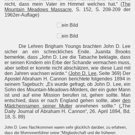
nicht, dass mein Vater im Himmel welches hat.“ (
The
Mountain Meadows Massacre
, S. 152, S. 208-209 der
1962er-Auflage)
Die Lehren Brigham Youngs brachten John D. Lee
sicher an ein schreckliches Ende. Juanita Brooks
bemerkte, dass „John D. Lee die Tatsache beklagte, dass
er seinen Kindern ein Erbe der Schande vermachen muss,
aber selbst er konnte nicht abschätzen, wie diese Last mit
den Jahren wachsen würde.“ (
John D. Lee
, Seite 369) Der
Apostel Abraham H. Cannon berichtete folgendes 1894 in
seinem Tagebuch: „Es wurde gefragt, ob John D. Lee, ein
Sohn des Mountain-Meadows-Mörders, der ein guter Mann
ist und auf eine Mission berufen ist, gehen sollte. Man
entschied, dass er nach England gehen sollte, aber
den
Mädchennamen seiner Mutter
annehmen sollte.“
(„The
Daily Journal of Abraham H. Cannon“, 26.
April 1894, Bd.
18, S. 89)
John D. Lees Nachkommen waren sehr glücklich darüber, zu erfahren,
dass die Mormonenführer seine “Mitgliedschaft und die früheren