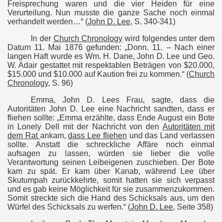
Freisprechung waren und die vier Heiden für eine
Verurteilung. Nun musste die ganze Sache noch einmal
assakers
verhandelt werden…“ (
John D. Lee
, S. 340-341)
In der
Church Chronology
wird folgendes unter dem
Datum 11. Mai 1876 gefunden: „Donn. 11. – Nach einer
langen Haft wurde es Wm. H. Dane, John D. Lee und Geo.
egriffen - 1880
W. Adair gestattet mit respektablen Beträgen von $20.000,
$15.000 und $10.000 auf Kaution frei zu kommen.“ (
Church
Chronology
, S. 96)
Emma, John D. Lees Frau, sagte, dass die
Autoritäten John D. Lee eine Nachricht sandten, dass er
fliehen sollte: „Emma erzählte, dass Ende August ein Bote
in Lonely Dell mit der Nachricht von den
Autoritäten mit
dem Rat
ankam,
dass Lee fliehen
und das Land verlassen
sollte. Anstatt die schreckliche Affäre noch einmal
aufsagen zu lassen, würden sie lieber die volle
Verantwortung seinen Leibeigenen zuschieben. Der Bote
kam zu spät. Er kam über Kanab, während Lee über
Skutumpah zurückkehrte, somit hatten sie sich verpasst
und es gab keine Möglichkeit für sie zusammenzukommen.
Somit streckte sich die Hand des Schicksals aus, um den
Würfel des Schicksals zu werfen.“
(
John D. Lee
, Seite 358)